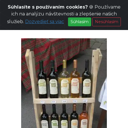
Súhlasíte s používaním cookies?
🍪 Používame
VÝROBCOVIA
VINÁRSTVO ADAMS FAMILY
ich na analýzu návštevnosti a zlepšenie našich
MIESTA PREDAJA
PREDAJ VÍNA Z PIVNICE
služieb.
Dozvedieť sa viac
Súhlasím
Nesúhlasím