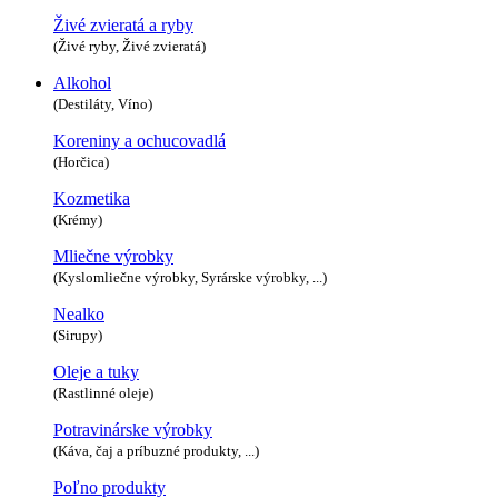
Živé zvieratá a ryby
(Živé ryby, Živé zvieratá)
Alkohol
(Destiláty, Víno)
Koreniny a ochucovadlá
(Horčica)
Kozmetika
(Krémy)
Mliečne výrobky
(Kyslomliečne výrobky, Syrárske výrobky, ...)
Nealko
(Sirupy)
Oleje a tuky
(Rastlinné oleje)
Potravinárske výrobky
(Káva, čaj a príbuzné produkty, ...)
Poľno produkty