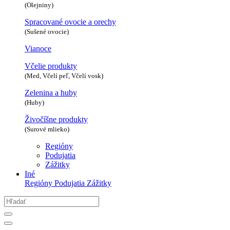
(Olejniny)
Spracované ovocie a orechy
(Sušené ovocie)
Vianoce
Včelie produkty
(Med, Včelí peľ, Včelí vosk)
Zelenina a huby
(Huby)
Živočíšne produkty
(Surové mlieko)
Regióny
Podujatia
Zážitky
Iné
Regióny
Podujatia
Zážitky