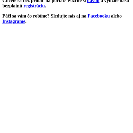
Chcete sa tiež pridať na portál? Pozrite si
návod
a využite našu
bezplatnú
registráciu
.
Páči sa vám čo robíme? Sledujte nás aj na
Facebooku
alebo
Instagrame
.