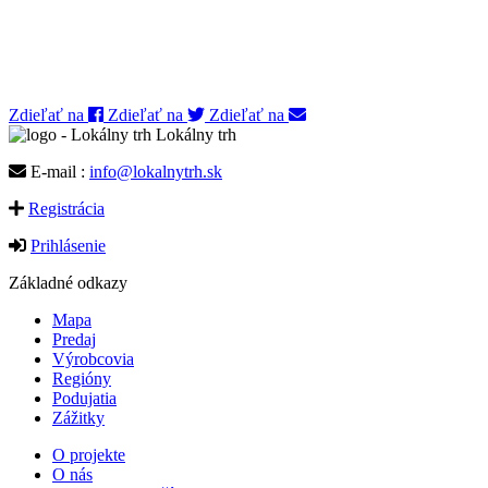
Zdieľať na
Zdieľať na
Zdieľať na
Lokálny trh
E-mail :
info@lokalnytrh.sk
Registrácia
Prihlásenie
Základné odkazy
Mapa
Predaj
Výrobcovia
Regióny
Podujatia
Zážitky
O projekte
O nás