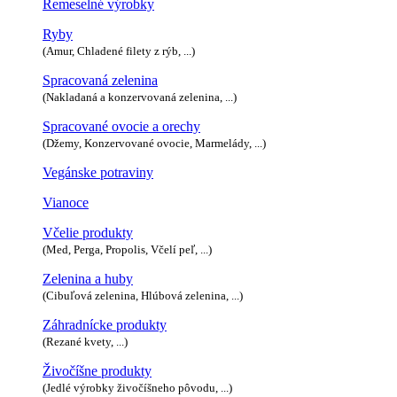
Remeselné výrobky
Ryby
(Amur, Chladené filety z rýb, ...)
Spracovaná zelenina
(Nakladaná a konzervovaná zelenina, ...)
Spracované ovocie a orechy
(Džemy, Konzervované ovocie, Marmelády, ...)
Vegánske potraviny
Vianoce
Včelie produkty
(Med, Perga, Propolis, Včelí peľ, ...)
Zelenina a huby
(Cibuľová zelenina, Hlúbová zelenina, ...)
Záhradnícke produkty
(Rezané kvety, ...)
Živočíšne produkty
(Jedlé výrobky živočíšneho pôvodu, ...)