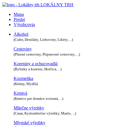
LOKÁLNY TRH
Mapa
Predaj
Výrobcovia
Alkohol
(Cider, Destiláty, Liehoviny, Likéry, ...)
Cestoviny
(Plnené cestoviny, Pripravené cestoviny, ...)
Koreniny a ochucovadlá
(Bylinky a korenie, Horčica, ...)
Kozmetika
(Krémy, Mydlá)
Krmivá
(Krmivo pre domáce zvieratá, ...)
Mliečne výrobky
(Cmar, Kyslomliečne výrobky, Maslo, ...)
Mlynské výrobky