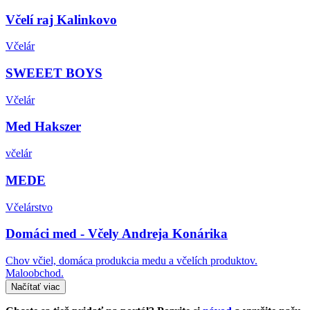
Včelí raj Kalinkovo
Včelár
SWEEET BOYS
Včelár
Med Hakszer
včelár
MEDE
Včelárstvo
Domáci med - Včely Andreja Konárika
Chov včiel, domáca produkcia medu a včelích produktov.
Maloobchod.
Načítať viac