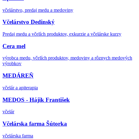
včelárstvo, predaj medu a medoviny
Včelárstvo Dedinský
Predaj medu a včelích produktov, exkurzie a včelárske kurzy
Cera mel
výrobca medu, včelích produktov, medoviny a rôznych medových
výrobkov
MEDÁREŇ
včelár a apiterapia
MEDOS - Hájik František
včelár
Včelárska farma Šútorka
včelárska farma