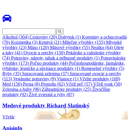
Alkohol (304)
Cestoviny (20)
Dobytok (1)
Koreniny a ochucovadlá
(76)
Kozmetika (3)
Krmivá (21)
Mliečne výrobky (155)
Mlynské
výrobky (23)
Mäso (120)
Mäsové výrobky (55)
Nealko (64)
Oleje
a tuky (41)
Ovocie a orechy (150)
Pekárske a cukrárske výrobky
(74)
Potraviny, nápoje, tabak a príbuzné produkty (1)
Potravinárske
výrobky (173)
Poľno produkty (44)
Poľnohospodárske, farmárske,
rybárske, lesnícke a súvisiace produkty (1)
Remeselné výrobky (5)
Ryby (35)
Spracovaná zelenina (37)
Spracované ovocie a orechy
(113)
Vegánske potraviny (9)
Vianoce (1)
Včelie produkty (169)
Med (156)
Perga (8)
Propolis (62)
Včelí peľ (57)
Včelí vosk (50)
Zelenina a huby (96)
Záhradnícke produkty (25)
Živočíšne
produkty (92)
Živé zvieratá a ryby (87)
Medové produkty Richard Slatinský
Včelár
Apisinfo