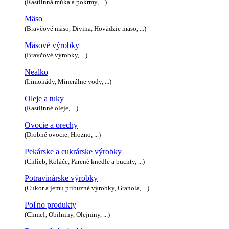
(Rastlinná múka a pokrmy, ...)
Mäso
(Bravčové mäso, Divina, Hovädzie mäso, ...)
Mäsové výrobky
(Bravčové výrobky, ...)
Nealko
(Limonády, Minerálne vody, ...)
Oleje a tuky
(Rastlinné oleje, ...)
Ovocie a orechy
(Drobné ovocie, Hrozno, ...)
Pekárske a cukrárske výrobky
(Chlieb, Koláče, Parené knedle a buchty, ...)
Potravinárske výrobky
(Cukor a jemu príbuzné výrobky, Granola, ...)
Poľno produkty
(Chmeľ, Obilniny, Olejniny, ...)