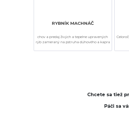
RYBNÍK MACHNÁČ
chov a predaj živých a tepelne upravených
Celoroč
rýb zameraný na pstruha dúhového a kapra
Chcete sa tiež pr
Páči sa v