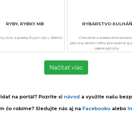
RYBY, RYBKY MB
RYBÁRSTVO KULHÁ
ný chov a predaj živých rýb v Zelenči
Chováme a predávame slovens
pstruhy,okrem iného ponúkame aj 
údené pstruhy.
Načítať viac
idať na portál? Pozrite si
návod
a využite našu bez
ám čo robíme? Sledujte nás aj na
Facebooku
alebo
I