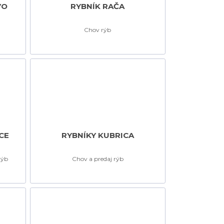
VO
RYBNÍK RAČA
Chov rýb
CE
RYBNÍKY KUBRICA
rýb
Chov a predaj rýb