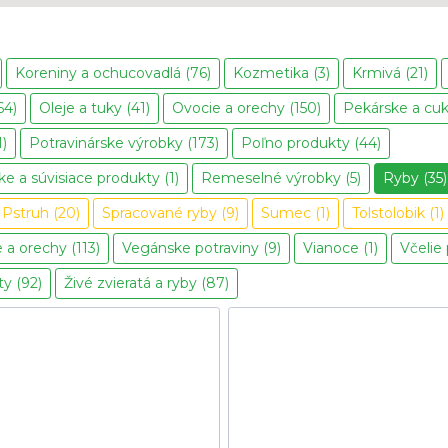
Koreniny a ochucovadlá (76)
Kozmetika (3)
Krmivá (21)
64)
Oleje a tuky (41)
Ovocie a orechy (150)
Pekárske a cuk
1)
Potravinárske výrobky (173)
Poľno produkty (44)
e a súvisiace produkty (1)
Remeselné výrobky (5)
Ryby (35)
Pstruh (20)
Spracované ryby (9)
Sumec (1)
Tolstolobik (1)
 a orechy (113)
Vegánske potraviny (9)
Vianoce (1)
Včelie
y (92)
Živé zvieratá a ryby (87)