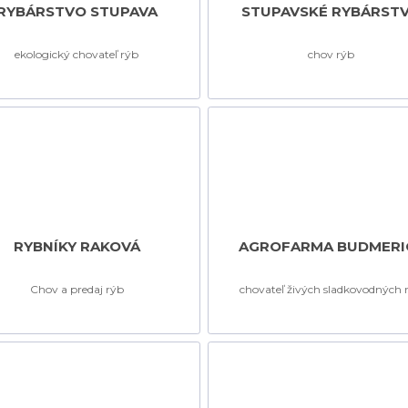
RYBÁRSTVO STUPAVA
STUPAVSKÉ RYBÁRST
ekologický chovateľ rýb
chov rýb
RYBNÍKY RAKOVÁ
AGROFARMA BUDMERI
Chov a predaj rýb
chovateľ živých sladkovodných 