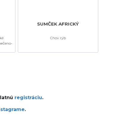
Ň
SUMČEK AFRICKÝ
ké
Chov rýb
pečeno-
platnú
registráciu
.
nstagrame
.