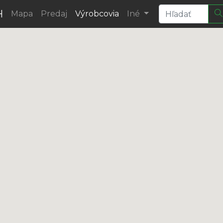
H
Mapa
Predaj
Výrobcovia
Iné