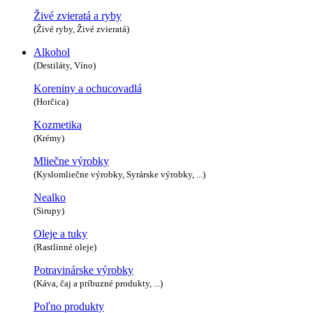
Živé zvieratá a ryby
(Živé ryby, Živé zvieratá)
Alkohol
(Destiláty, Víno)
Koreniny a ochucovadlá
(Horčica)
Kozmetika
(Krémy)
Mliečne výrobky
(Kyslomliečne výrobky, Syrárske výrobky, ...)
Nealko
(Sirupy)
Oleje a tuky
(Rastlinné oleje)
Potravinárske výrobky
(Káva, čaj a príbuzné produkty, ...)
Poľno produkty