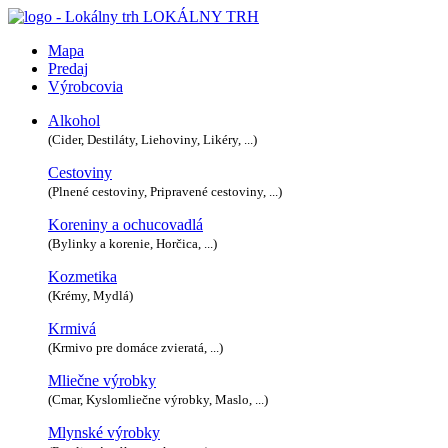
LOKÁLNY TRH
Mapa
Predaj
Výrobcovia
Alkohol
(Cider, Destiláty, Liehoviny, Likéry, ...)
Cestoviny
(Plnené cestoviny, Pripravené cestoviny, ...)
Koreniny a ochucovadlá
(Bylinky a korenie, Horčica, ...)
Kozmetika
(Krémy, Mydlá)
Krmivá
(Krmivo pre domáce zvieratá, ...)
Mliečne výrobky
(Cmar, Kyslomliečne výrobky, Maslo, ...)
Mlynské výrobky