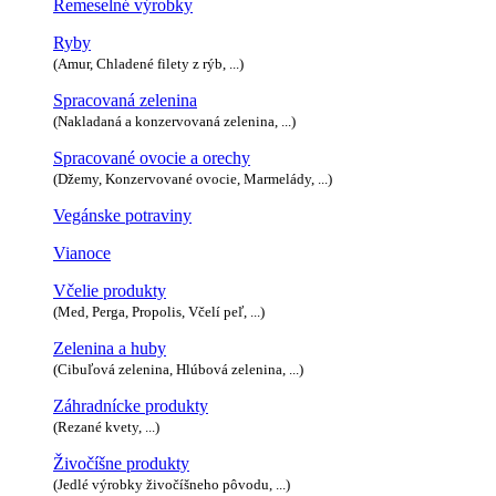
Remeselné výrobky
Ryby
(Amur, Chladené filety z rýb, ...)
Spracovaná zelenina
(Nakladaná a konzervovaná zelenina, ...)
Spracované ovocie a orechy
(Džemy, Konzervované ovocie, Marmelády, ...)
Vegánske potraviny
Vianoce
Včelie produkty
(Med, Perga, Propolis, Včelí peľ, ...)
Zelenina a huby
(Cibuľová zelenina, Hlúbová zelenina, ...)
Záhradnícke produkty
(Rezané kvety, ...)
Živočíšne produkty
(Jedlé výrobky živočíšneho pôvodu, ...)