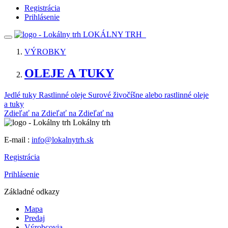
Registrácia
Prihlásenie
LOKÁLNY TRH
VÝROBKY
OLEJE A TUKY
Jedlé tuky
Rastlinné oleje
Surové živočíšne alebo rastlinné oleje
a tuky
Zdieľať na
Zdieľať na
Zdieľať na
Lokálny trh
E-mail :
info@lokalnytrh.sk
Registrácia
Prihlásenie
Základné odkazy
Mapa
Predaj
Výrobcovia