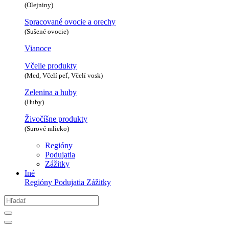
(Olejniny)
Spracované ovocie a orechy
(Sušené ovocie)
Vianoce
Včelie produkty
(Med, Včelí peľ, Včelí vosk)
Zelenina a huby
(Huby)
Živočíšne produkty
(Surové mlieko)
Regióny
Podujatia
Zážitky
Iné
Regióny
Podujatia
Zážitky