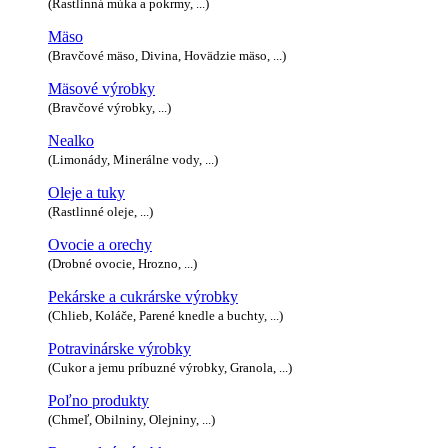
(Rastlinná múka a pokrmy, ...)
Mäso
(Bravčové mäso, Divina, Hovädzie mäso, ...)
Mäsové výrobky
(Bravčové výrobky, ...)
Nealko
(Limonády, Minerálne vody, ...)
Oleje a tuky
(Rastlinné oleje, ...)
Ovocie a orechy
(Drobné ovocie, Hrozno, ...)
Pekárske a cukrárske výrobky
(Chlieb, Koláče, Parené knedle a buchty, ...)
Potravinárske výrobky
(Cukor a jemu príbuzné výrobky, Granola, ...)
Poľno produkty
(Chmeľ, Obilniny, Olejniny, ...)