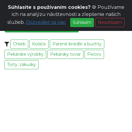
Súhlasíte s používaním cookies?
🍪 Používame
VÝROBKY
ich na analýzu návštevnosti a zlepšenie našich
služieb.
Dozvedieť sa viac
Súhlasím
Nesúhlasím
PEKÁRSKE A CUKRÁRSKE VÝROBKY
Chlieb
Koláče
Parené knedle a buchty
Pekárske výrobky
Pekársky tovar
Pečivo
Torty, zákusky