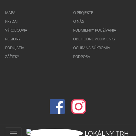
MAPA
O PROJEKTE
PREDAJ
O NÁS
VÝROBCOVIA
PODMIENKY POUŽÍVANIA
REGIÓNY
OBCHODNÉ PODMIENKY
PODUJATIA
OCHRANA SÚKROMIA
ZÁŽITKY
PODPORA
© 2026 lokalnytrh.sk Všetky práva vyhradené
LOKÁLNY TRH