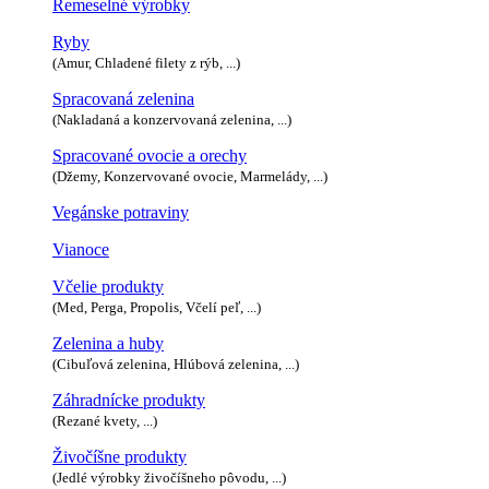
Remeselné výrobky
Ryby
(Amur, Chladené filety z rýb, ...)
Spracovaná zelenina
(Nakladaná a konzervovaná zelenina, ...)
Spracované ovocie a orechy
(Džemy, Konzervované ovocie, Marmelády, ...)
Vegánske potraviny
Vianoce
Včelie produkty
(Med, Perga, Propolis, Včelí peľ, ...)
Zelenina a huby
(Cibuľová zelenina, Hlúbová zelenina, ...)
Záhradnícke produkty
(Rezané kvety, ...)
Živočíšne produkty
(Jedlé výrobky živočíšneho pôvodu, ...)