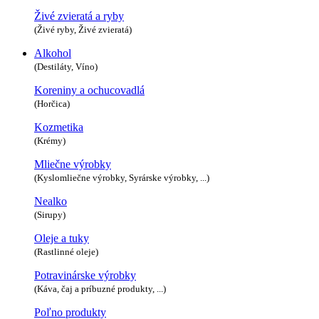
Živé zvieratá a ryby
(Živé ryby, Živé zvieratá)
Alkohol
(Destiláty, Víno)
Koreniny a ochucovadlá
(Horčica)
Kozmetika
(Krémy)
Mliečne výrobky
(Kyslomliečne výrobky, Syrárske výrobky, ...)
Nealko
(Sirupy)
Oleje a tuky
(Rastlinné oleje)
Potravinárske výrobky
(Káva, čaj a príbuzné produkty, ...)
Poľno produkty