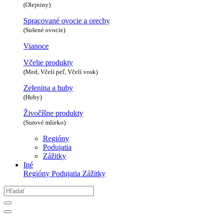
(Olejniny)
Spracované ovocie a orechy
(Sušené ovocie)
Vianoce
Včelie produkty
(Med, Včelí peľ, Včelí vosk)
Zelenina a huby
(Huby)
Živočíšne produkty
(Surové mlieko)
Regióny
Podujatia
Zážitky
Iné
Regióny
Podujatia
Zážitky