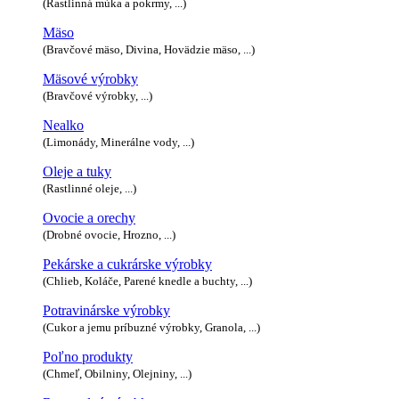
(Rastlinná múka a pokrmy, ...)
Mäso
(Bravčové mäso, Divina, Hovädzie mäso, ...)
Mäsové výrobky
(Bravčové výrobky, ...)
Nealko
(Limonády, Minerálne vody, ...)
Oleje a tuky
(Rastlinné oleje, ...)
Ovocie a orechy
(Drobné ovocie, Hrozno, ...)
Pekárske a cukrárske výrobky
(Chlieb, Koláče, Parené knedle a buchty, ...)
Potravinárske výrobky
(Cukor a jemu príbuzné výrobky, Granola, ...)
Poľno produkty
(Chmeľ, Obilniny, Olejniny, ...)