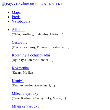
LOKÁLNY TRH
Mapa
Predaj
Výrobcovia
Alkohol
(Cider, Destiláty, Liehoviny, Likéry, ...)
Cestoviny
(Plnené cestoviny, Pripravené cestoviny, ...)
Koreniny a ochucovadlá
(Bylinky a korenie, Horčica, ...)
Kozmetika
(Krémy, Mydlá)
Krmivá
(Krmivo pre domáce zvieratá, ...)
Mliečne výrobky
(Cmar, Kyslomliečne výrobky, Maslo, ...)
Mlynské výrobky