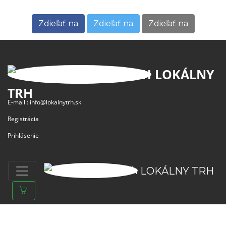
Zdieľať na
Zdieľať na
Zdieľať na
LOKÁLNY
TRH
E-mail :
info@lokalnytrh.sk
Registrácia
Prihlásenie
LOKÁLNY TRH
ZÁKLADNÉ ODKAZY
MAPA
O PROJEKTE
PREDAJ
O NÁS